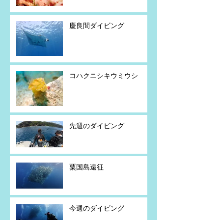
慶良間ダイビング
コハクニシキウミウシ
先週のダイビング
粟国島遠征
今週のダイビング