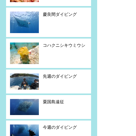
慶良間ダイビング
コハクニシキウミウシ
先週のダイビング
粟国島遠征
今週のダイビング