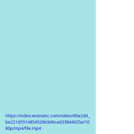
https://video.wixstatic.com/video/d9a2dd_
be221d5514854526b9d6cad33844025a/10
80p/mp4/file.mp4