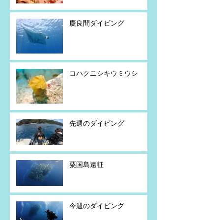
慶良間ダイビング
コハクニシキウミウシ
先週のダイビング
粟国島遠征
今週のダイビング