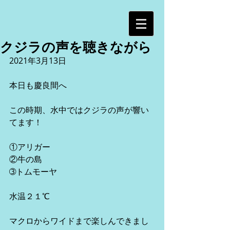
クジラの声を聴きながら
2021年3月13日
本日も慶良間へ
この時期、水中ではクジラの声が響い
てます！
①アリガー
②牛の島
➂トムモーヤ
水温２１℃
マクロからワイドまで楽しんできまし