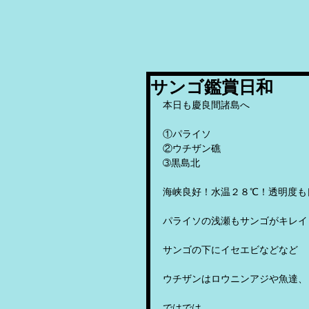
サンゴ鑑賞日和
本日も慶良間諸島へ
①パライソ
②ウチザン礁
➂黒島北
海峡良好！水温２８℃！透明度も
パライソの浅瀬もサンゴがキレイ
サンゴの下にイセエビなどなど
ウチザンはロウニンアジや魚達、
ではでは