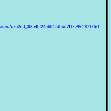
om/video/d9a2dd_0f8b4bf24b6042dbbd7f18e954f87136/1