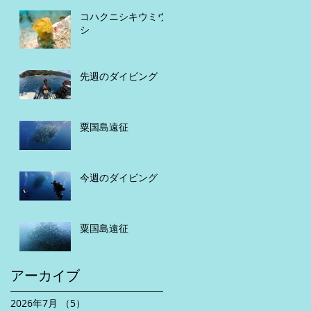
コハクニシキウミウ
シ
先週のダイビング
粟国島遠征
今週のダイビング
粟国島遠征
アーカイブ
2026年7月
（5）
5件の記事