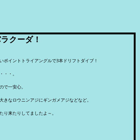
バラクーダ！
いポイントトライアングルで3本ドリフトダイブ！
・・・。
ので一安心。
大きなロウニンアジにギンガメアジなどなど。
たり来たりしてましたよ～。