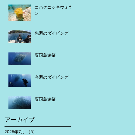
コハクニシキウミウ
シ
先週のダイビング
粟国島遠征
今週のダイビング
粟国島遠征
アーカイブ
2026年7月
（5）
5件の記事