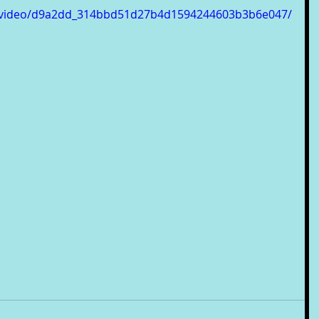
om/video/d9a2dd_314bbd51d27b4d1594244603b3b6e047/