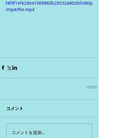
f4f9f1efe2de41069860b2d532a802bf/480p
/mp4/file.mp4
コメント
コメントを追加…