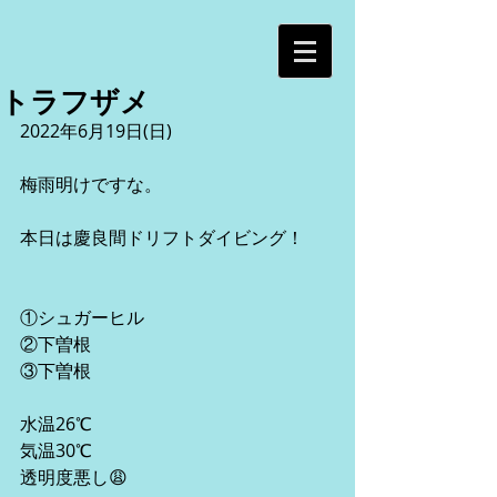
トラフザメ
2022年6月19日(日)
梅雨明けですな。
本日は慶良間ドリフトダイビング！
①シュガーヒル
②下曽根
③下曽根
水温26℃
気温30℃
透明度悪し😩