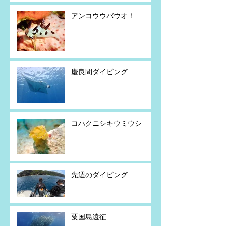
アンコウウバウオ！
慶良間ダイビング
コハクニシキウミウシ
先週のダイビング
粟国島遠征