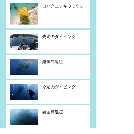
コハクニシキウミウシ
先週のダイビング
粟国島遠征
今週のダイビング
粟国島遠征