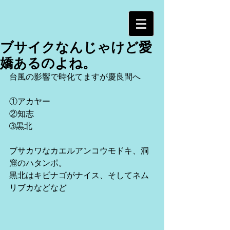
ブサイクなんじゃけど愛
嬌あるのよね。
台風の影響で時化てますが慶良間へ
①アカヤー
②知志
➂黒北
ブサカワなカエルアンコウモドキ、洞
窟のハタンポ。
黒北はキビナゴがナイス、そしてネム
リブカなどなど