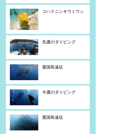
コハクニシキウミウシ
先週のダイビング
粟国島遠征
今週のダイビング
粟国島遠征