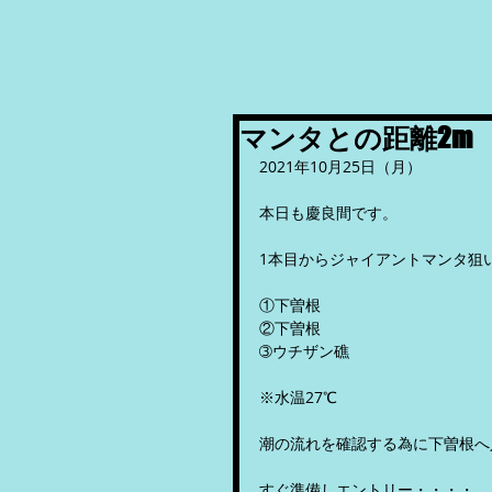
マンタとの距離2m
2021年10月25日（月）
本日も慶良間です。
1本目からジャイアントマンタ狙
①下曽根
②下曽根
➂ウチザン礁
※水温27℃
潮の流れを確認する為に下曽根へ
すぐ準備しエントリー・・・・。