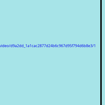
om/video/d9a2dd_1a1cac2877d24b6c967d95f794d6b8e3/1