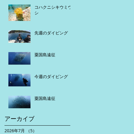
コハクニシキウミウ
シ
先週のダイビング
粟国島遠征
今週のダイビング
粟国島遠征
アーカイブ
2026年7月
（5）
5件の記事