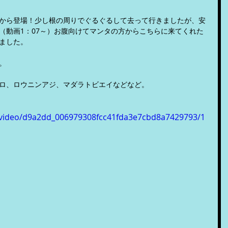
から登場！少し根の周りでぐるぐるして去って行きましたが、安
（動画1：07～）お腹向けてマンタの方からこちらに来てくれた
ました。
。
ロ、ロウニンアジ、マダラトビエイなどなど。
om/video/d9a2dd_006979308fcc41fda3e7cbd8a7429793/1