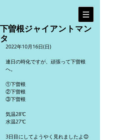
下曽根ジャイアントマン
タ
2022年10月16日(日)
連日の時化ですが、頑張って下曽根
へ。
①下曽根
②下曽根
③下曽根
気温28℃
水温27℃
3日目にしてようやく見れましたよ😊