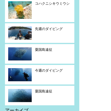
コハクニシキウミウシ
先週のダイビング
粟国島遠征
今週のダイビング
粟国島遠征
アーカイブ