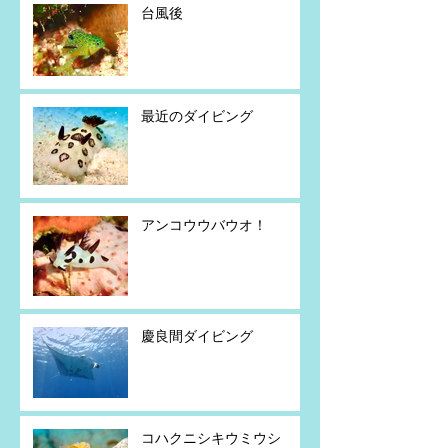
台風後
最近のダイビング
アンコウウバウオ！
慶良間ダイビング
コハクニシキウミウシ