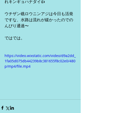
れキンギョハナダイ👍
ウチザン礁ロウニンアジは今日も活発
ですな、水路は流れが緩かったのでの
んびり通過〜
ではでは。
https://video.wixstatic.com/video/d9a2dd_
1fa05d075db44239b8c381655f8c02e0/480
p/mp4/file.mp4