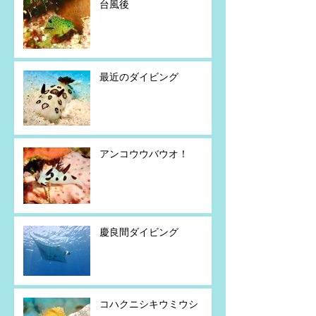
台風後
最近のダイビング
アンコウウバウオ！
慶良間ダイビング
コハクニシキウミウシ