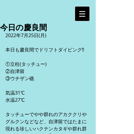
今日の慶良間
2022年7月25日(月)
本日も慶良間でドリフトダイビング‼︎
①立柱(タッチュー)
②自津留
③ウチザン礁
気温31℃
水温27℃
タッチューでやや群れのアカククリや
グルクンなどなど、自津留ではたまに
現れる珍しいハクテンカタギや群れ群