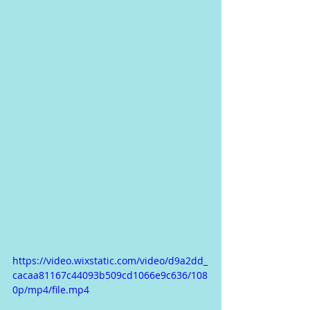
https://video.wixstatic.com/video/d9a2dd_
cacaa81167c44093b509cd1066e9c636/108
0p/mp4/file.mp4