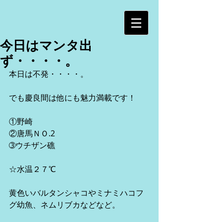
今日はマンタ出
ず・・・・。
本日は不発・・・・。
でも慶良間は他にも魅力満載です！
①野崎
②唐馬ＮＯ.2
➂ウチザン礁
☆水温２７℃
黄色いバルタンシャコやミナミハコフ
グ幼魚、ネムリブカなどなど。