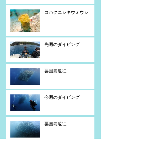
コハクニシキウミウシ
先週のダイビング
粟国島遠征
今週のダイビング
粟国島遠征