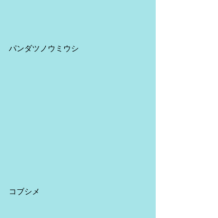
パンダツノウミウシ
コブシメ