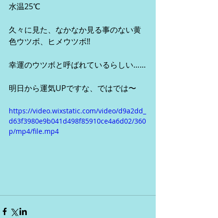
水温25℃
久々に見た、なかなか見る事のない黄
色ウツボ、ヒメウツボ‼️
幸運のウツボと呼ばれているらしい……
明日から運気UPですな、ではでは〜
https://video.wixstatic.com/video/d9a2dd_
d63f3980e9b041d498f85910ce4a6d02/360
p/mp4/file.mp4