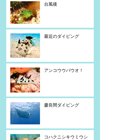
台風後
最近のダイビング
アンコウウバウオ！
慶良間ダイビング
コハクニシキウミウシ