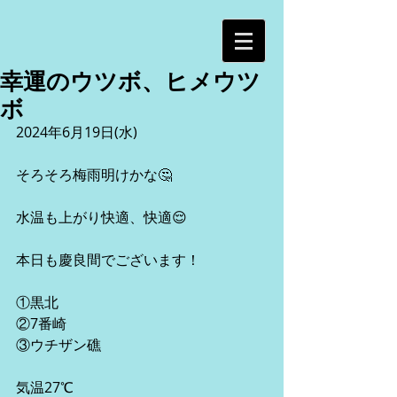
幸運のウツボ、ヒメウツ
ボ
2024年6月19日(水)
そろそろ梅雨明けかな🤔
水温も上がり快適、快適😌
本日も慶良間でございます！
①黒北
②7番崎
③ウチザン礁
気温27℃