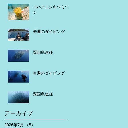
コハクニシキウミウ
シ
先週のダイビング
粟国島遠征
今週のダイビング
粟国島遠征
アーカイブ
2026年7月
（5）
5件の記事