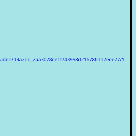
om/video/d9a2dd_2aa3078ee1f743958d216786dd7eee77/1