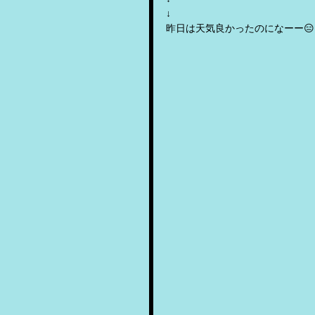
↓
昨日は天気良かったのになーー😑