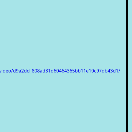
om/video/d9a2dd_808ad31d60464365bb11e10c97db43d1/