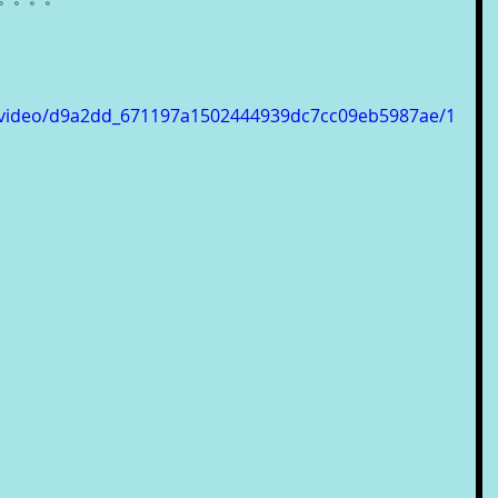
om/video/d9a2dd_671197a1502444939dc7cc09eb5987ae/1