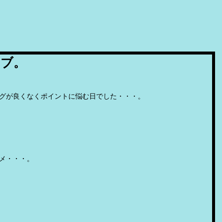
イブ。
グが良くなくポイントに悩む日でした・・・。
メ・・・。
。。。。