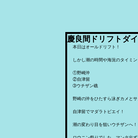
慶良間ドリフトダ
本日はオールドリフト！
しかし潮の時間や海況のタイミン
①野崎沖
②自津留
➂ウチザン礁
野崎の沖をひたすら泳ぎカメとサ
自津留でマダラトビエイ！
潮の変わり目を狙いウチザンへ！
ロウニン祭りでした、マンタ出ず