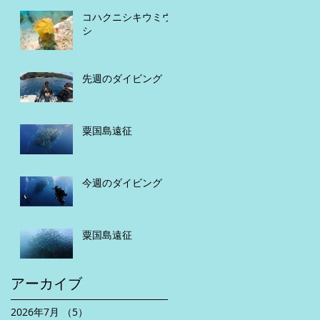
コハクニシキウミウ
シ
先週のダイビング
粟国島遠征
今週のダイビング
粟国島遠征
アーカイブ
2026年7月
（5）
5件の記事