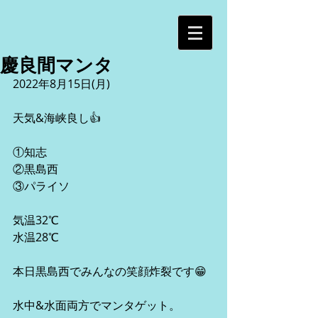
慶良間マンタ
2022年8月15日(月)
天気&海峡良し👍
①知志
②黒島西
③パライソ
気温32℃
水温28℃
本日黒島西でみんなの笑顔炸裂です😁
水中&水面両方でマンタゲット。