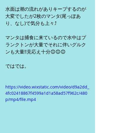
水面は潮の流れがありキープするのが
大変でしたが2枚のマンタ(尾っぽあ
り、なし)で気分も上々⤴︎
マンタは捕食に来ているので水中はプ
ランクトンが大量でそれに伴いグルク
ンも大量‼︎見応え十分😊😊😊
ではでは。
https://video.wixstatic.com/video/d9a2dd_
4fc02418867f4599a1d1a58ad57f962c/480
p/mp4/file.mp4