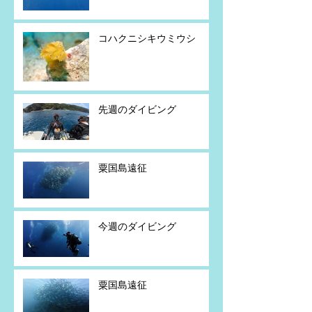
コハクニシキウミウシ
先週のダイビング
粟国島遠征
今週のダイビング
粟国島遠征