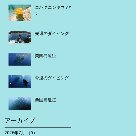
コハクニシキウミウ
シ
先週のダイビング
粟国島遠征
今週のダイビング
粟国島遠征
アーカイブ
2026年7月
（5）
5件の記事