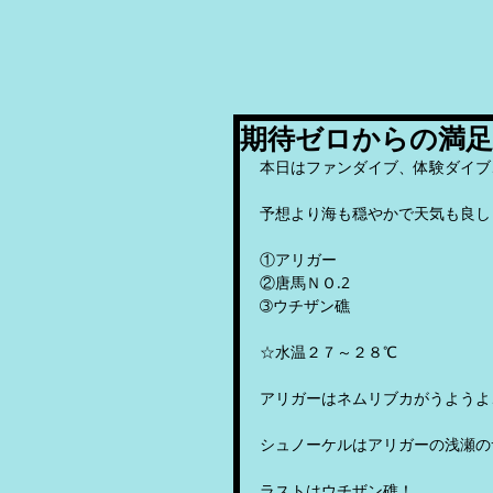
期待ゼロからの満足
本日はファンダイブ、体験ダイブ
予想より海も穏やかで天気も良し
①アリガー
②唐馬ＮＯ.2
➂ウチザン礁
☆水温２７～２８℃
アリガーはネムリブカがうようよ
シュノーケルはアリガーの浅瀬の
ラストはウチザン礁！