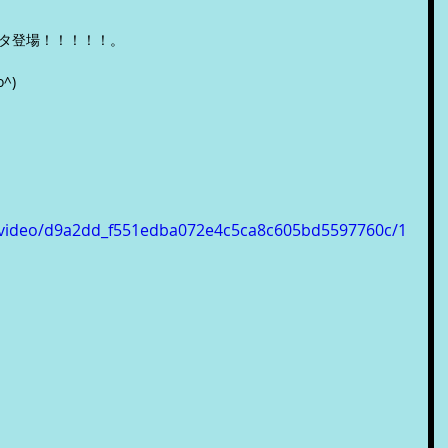
タ登場！！！！！。
^)
om/video/d9a2dd_f551edba072e4c5ca8c605bd5597760c/1