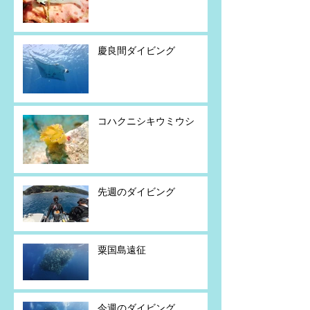
慶良間ダイビング
コハクニシキウミウシ
先週のダイビング
粟国島遠征
今週のダイビング