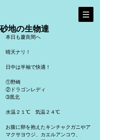
砂地の生物達
本日も慶良間へ
晴天ナリ！
日中は半袖で快適！
①野崎
②ドラゴンレディ
➂黒北
水温２１℃　気温２４℃
お腹に卵を抱えたキンチャクガニやア
マクサヨウジ、カエルアンコウ、