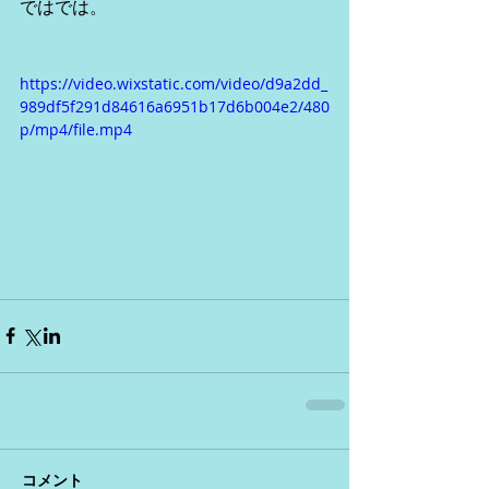
ではでは。
https://video.wixstatic.com/video/d9a2dd_
989df5f291d84616a6951b17d6b004e2/480
p/mp4/file.mp4
コメント