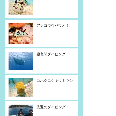
アンコウウバウオ！
慶良間ダイビング
コハクニシキウミウシ
先週のダイビング