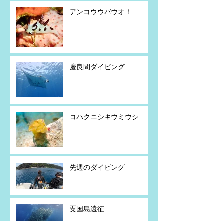
アンコウウバウオ！
慶良間ダイビング
コハクニシキウミウシ
先週のダイビング
粟国島遠征