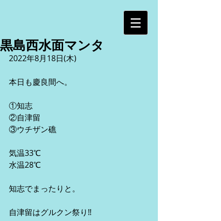
黒島西水面マンタ
2022年8月18日(木)
本日も慶良間へ。
①知志
②自津留
③ウチザン礁
気温33℃
水温28℃
知志でまったりと。
自津留はグルクン祭り‼︎