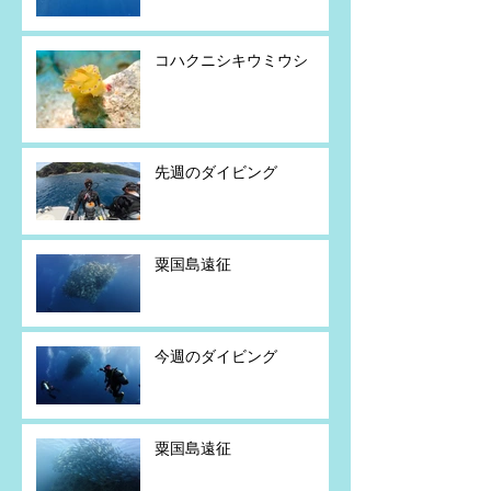
コハクニシキウミウシ
先週のダイビング
粟国島遠征
今週のダイビング
粟国島遠征