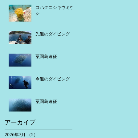
コハクニシキウミウ
シ
先週のダイビング
粟国島遠征
今週のダイビング
粟国島遠征
アーカイブ
2026年7月
（5）
5件の記事