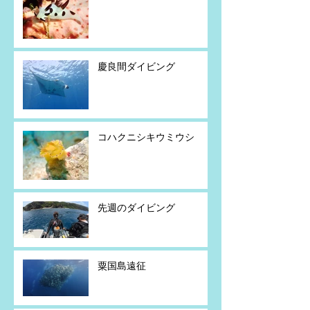
慶良間ダイビング
コハクニシキウミウシ
先週のダイビング
粟国島遠征