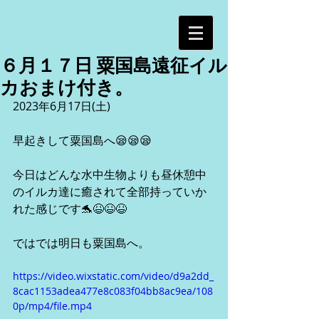
６月１７日 粟国島遠征イル
カおまけ付き。
2023年6月17日(土)
早起きして粟国島へ😪😪😪
今日はどんな水中生物よりも昼休憩中
のイルカ達に癒されて全部持っていか
れた感じです🐬😆😆😆
ではでは明日も粟国島へ。
https://video.wixstatic.com/video/d9a2dd_
8cac1153adea477e8c083f04bb8ac9ea/108
0p/mp4/file.mp4