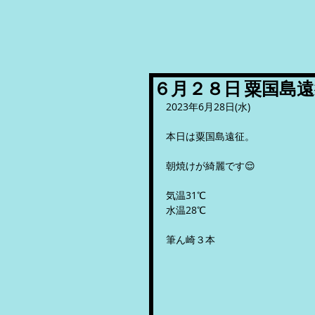
６月２８日 粟国島
2023年6月28日(水)
本日は粟国島遠征。
朝焼けが綺麗です😌
気温31℃
水温28℃
筆ん崎３本