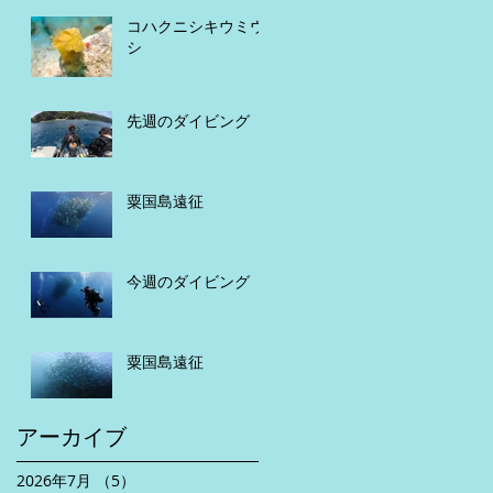
コハクニシキウミウ
シ
先週のダイビング
粟国島遠征
今週のダイビング
粟国島遠征
アーカイブ
2026年7月
（5）
5件の記事