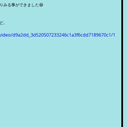
りみる事ができました😆
ど。
om/video/d9a2dd_3d520507233246c1a3f6cdd7189670c1/1