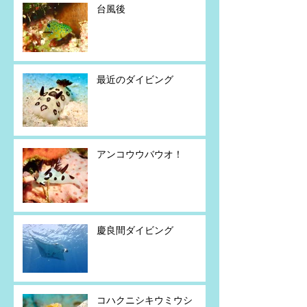
台風後
最近のダイビング
アンコウウバウオ！
慶良間ダイビング
コハクニシキウミウシ