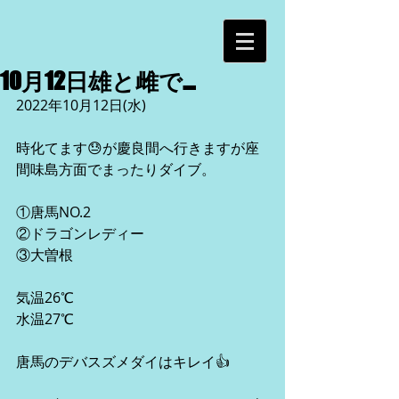
10月12日雄と雌で…
2022年10月12日(水)
時化てます😓が慶良間へ行きますが座
間味島方面でまったりダイブ。
①唐馬NO.2
②ドラゴンレディー
③大曽根
気温26℃
水温27℃
唐馬のデバスズメダイはキレイ👍