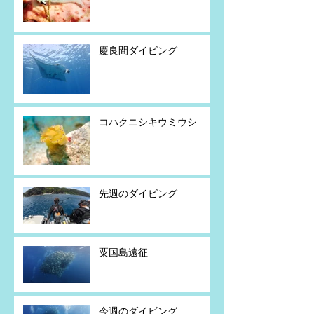
慶良間ダイビング
コハクニシキウミウシ
先週のダイビング
粟国島遠征
今週のダイビング