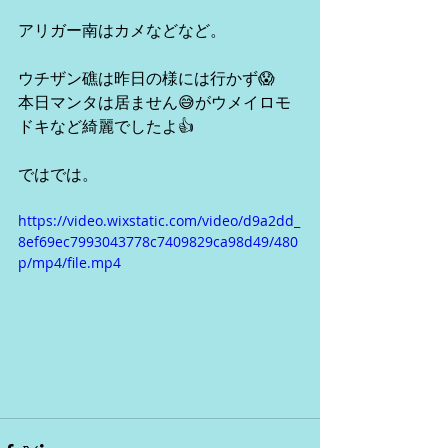
アリガー南はカメなどなど。
ウチザン礁は昨日の様には行かず😱
本日マンタは居ません😅がウメイロモ
ドキなど綺麗でしたよ👍
ではでは。
https://video.wixstatic.com/video/d9a2dd_
8ef69ec7993043778c7409829ca98d49/480
p/mp4/file.mp4