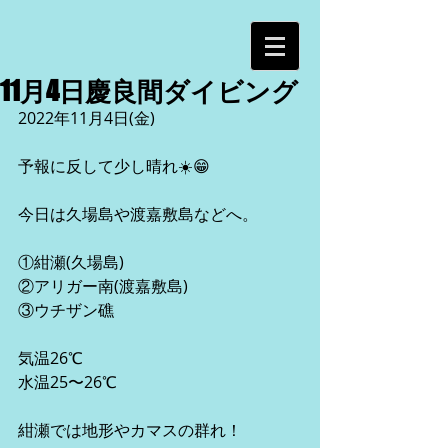
11月4日慶良間ダイビング
2022年11月4日(金)
予報に反して少し晴れ☀️😁
今日は久場島や渡嘉敷島などへ。
①紺瀬(久場島)
②アリガー南(渡嘉敷島)
③ウチザン礁
気温26℃
水温25〜26℃
紺瀬では地形やカマスの群れ！