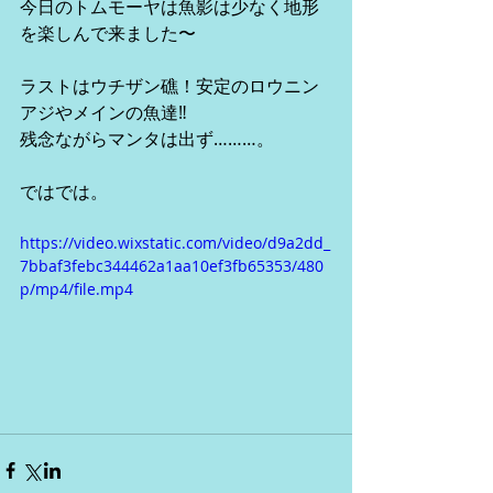
今日のトムモーヤは魚影は少なく地形
を楽しんで来ました〜
ラストはウチザン礁！安定のロウニン
アジやメインの魚達‼︎
残念ながらマンタは出ず………。
ではでは。
https://video.wixstatic.com/video/d9a2dd_
7bbaf3febc344462a1aa10ef3fb65353/480
p/mp4/file.mp4