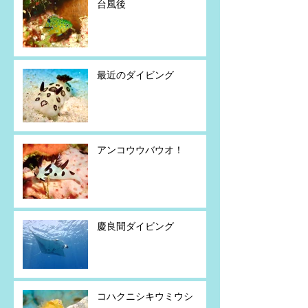
台風後
最近のダイビング
アンコウウバウオ！
慶良間ダイビング
コハクニシキウミウシ