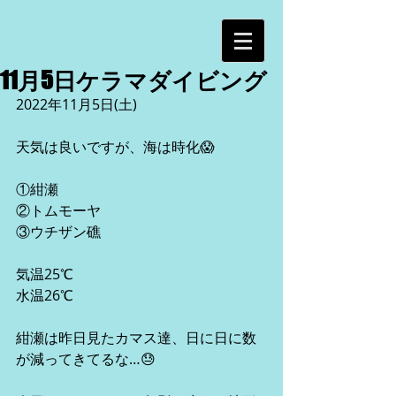
11月5日ケラマダイビング
2022年11月5日(土)
天気は良いですが、海は時化😱
①紺瀬
②トムモーヤ
③ウチザン礁
気温25℃
水温26℃
紺瀬は昨日見たカマス達、日に日に数
が減ってきてるな…😓