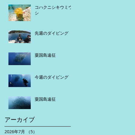
コハクニシキウミウ
シ
先週のダイビング
粟国島遠征
今週のダイビング
粟国島遠征
アーカイブ
2026年7月
（5）
5件の記事