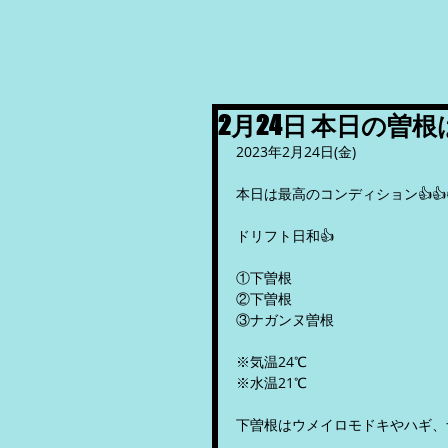
2月24日 本日の曽
2023年2月24日(金)
本日は最高のコンディション👍👍
ドリフト日和👍
①下曽根
②下曽根
③ナガンヌ曽根
※気温24℃
※水温21℃
下曽根はウメイロモドキやハギ、