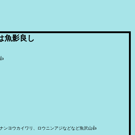
根は魚影良し
👍
ナンヨウカイワリ、ロウニンアジなどなど魚沢山👍