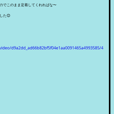
のでこのまま定着してくれればな〜
した😊
om/video/d9a2dd_ad66b82bf5f04e1aa0091465a4993585/4