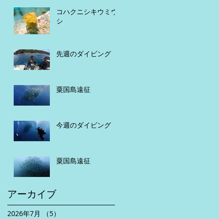
コハクニシキウミウ
シ
先週のダイビング
粟国島遠征
今週のダイビング
粟国島遠征
アーカイブ
2026年7月
（5）
5件の記事