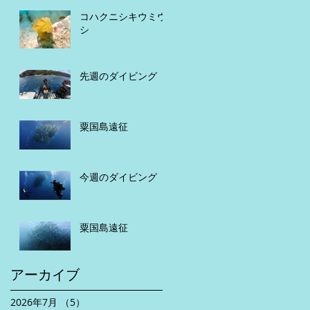
コハクニシキウミウ
シ
先週のダイビング
粟国島遠征
今週のダイビング
粟国島遠征
アーカイブ
2026年7月
（5）
5件の記事