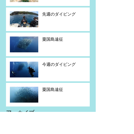
先週のダイビング
粟国島遠征
今週のダイビング
粟国島遠征
アーカイブ
2026年7月
（5）
5件の記事