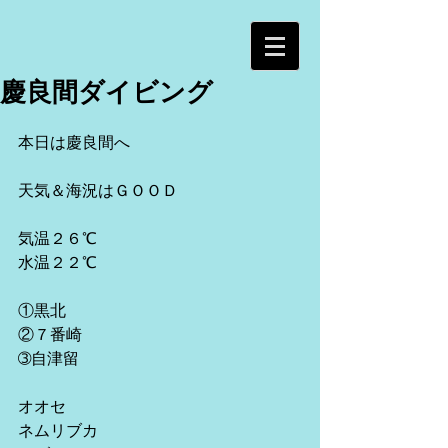
慶良間ダイビング
本日は慶良間へ
天気＆海況はＧＯＯＤ
気温２６℃
水温２２℃
①黒北
②７番崎
➂自津留
オオセ
ネムリブカ