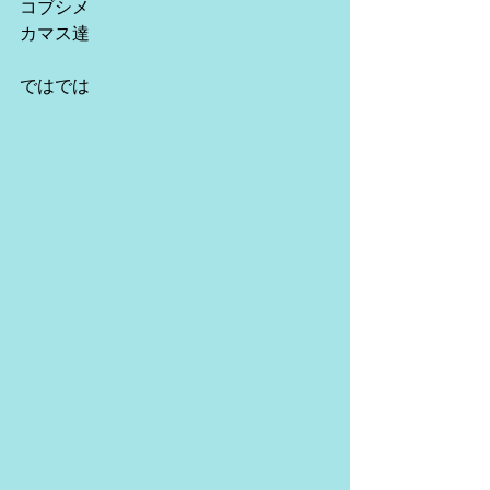
コブシメ
カマス達
ではでは