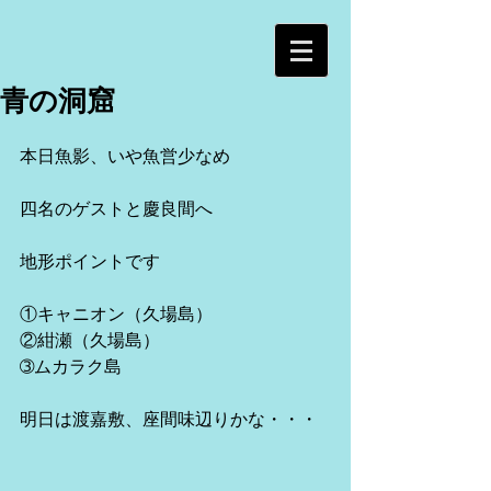
青の洞窟
本日魚影、いや魚営少なめ
四名のゲストと慶良間へ
地形ポイントです
①キャニオン（久場島）
②紺瀬（久場島）
➂ムカラク島
明日は渡嘉敷、座間味辺りかな・・・