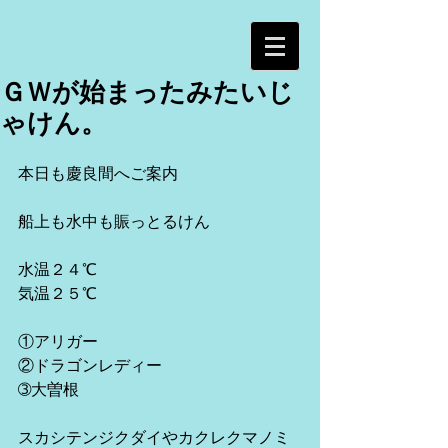
ＧＷが始まったみたいじ
ゃけん。
本日も慶良間へご案内
船上も水中も賑っとるけん
水温２４℃
気温２５℃
①アリガー
②ドラゴンレディー
➂大曽根
スカシテンジクダイやカクレクマノミ