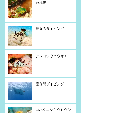
台風後
最近のダイビング
アンコウウバウオ！
慶良間ダイビング
コハクニシキウミウシ