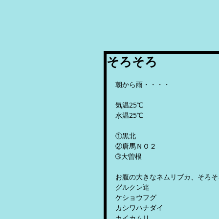
そろそろ
朝から雨・・・・
気温25℃
水温25℃
①黒北
②唐馬ＮＯ２
➂大曽根
お腹の大きなネムリブカ、そろそ
グルクン達
ケショウフグ
カシワハナダイ
カイカムリ