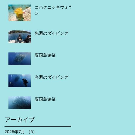
コハクニシキウミウ
シ
先週のダイビング
粟国島遠征
今週のダイビング
粟国島遠征
アーカイブ
2026年7月
（5）
5件の記事