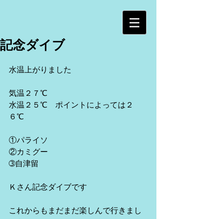
記念ダイブ
水温上がりました
気温２７℃
水温２５℃　ポイントによっては２
６℃
①パライソ
②カミグー
➂自津留
Ｋさん記念ダイブです
これからもまだまだ楽しんで行きまし