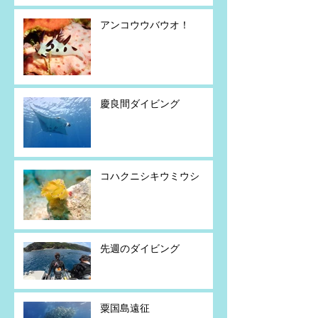
アンコウウバウオ！
慶良間ダイビング
コハクニシキウミウシ
先週のダイビング
粟国島遠征