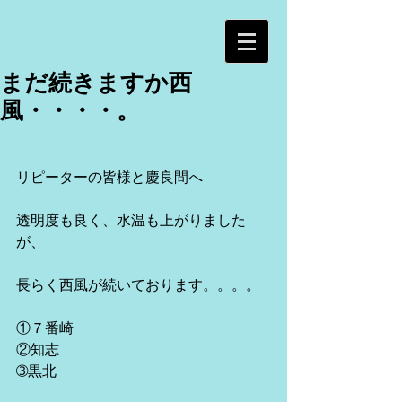
まだ続きますか西
風・・・・。
リピーターの皆様と慶良間へ
透明度も良く、水温も上がりました
が、
長らく西風が続いております。。。。
①７番崎
②知志
➂黒北