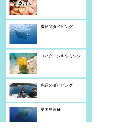
慶良間ダイビング
コハクニシキウミウシ
先週のダイビング
粟国島遠征