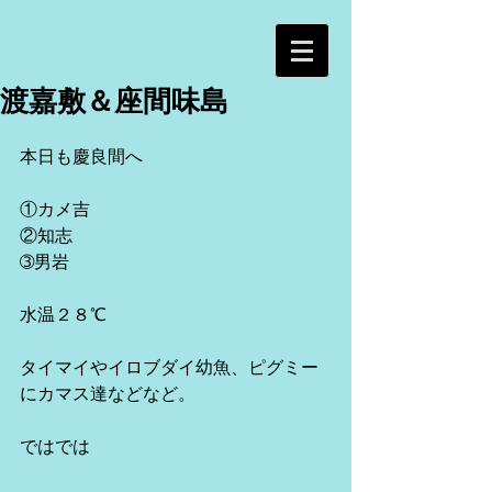
渡嘉敷＆座間味島
本日も慶良間へ
①カメ吉
②知志
➂男岩
水温２８℃
タイマイやイロブダイ幼魚、ピグミー
にカマス達などなど。
ではでは