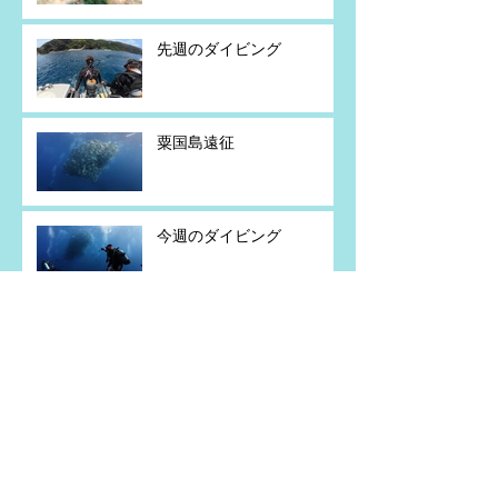
先週のダイビング
粟国島遠征
今週のダイビング
粟国島遠征
アーカイブ
2026年7月
（5）
5件の記事