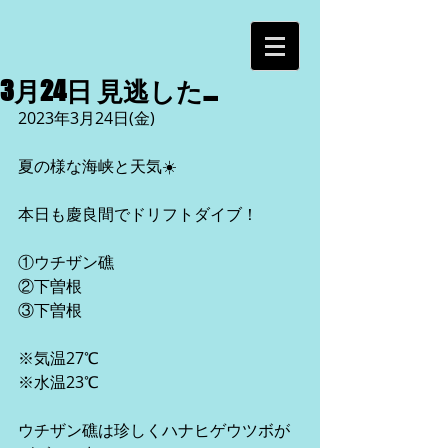
3月24日 見逃した…
2023年3月24日(金)
夏の様な海峡と天気☀️
本日も慶良間でドリフトダイブ！
①ウチザン礁
②下曽根
③下曽根
※気温27℃
※水温23℃
ウチザン礁は珍しくハナヒゲウツボが