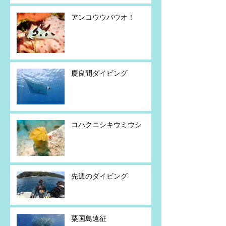
アンコウウバウオ！
慶良間ダイビング
コハクニシキウミウシ
先週のダイビング
粟国島遠征