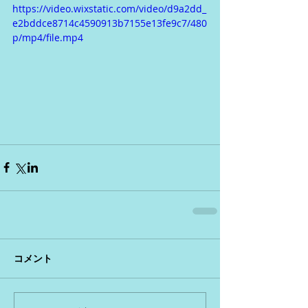
https://video.wixstatic.com/video/d9a2dd_
e2bddce8714c4590913b7155e13fe9c7/480
p/mp4/file.mp4
コメント