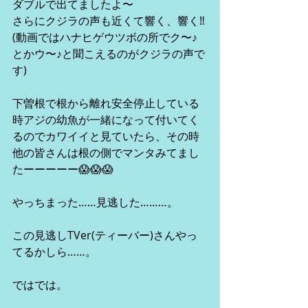
ダブルで出てましたよ〜
さらにクジラの声も近くて響く、響く‼️
(動画ではハナヒゲウツボの所でク〜♪
とかウ〜♪と聞こえるのがクジラの声で
す)
下曽根で根から離れ安全停止している
時アジの幼魚が一緒になって付いてく
るのでカワイイと見ていたら、その時
他の皆さんは根の側でマンタみてまし
たーーーーー😱😱😱
やっちまった……見逃した………。
この見逃しTVer(ティーバー)さんやっ
てるかしら……。
ではでは。