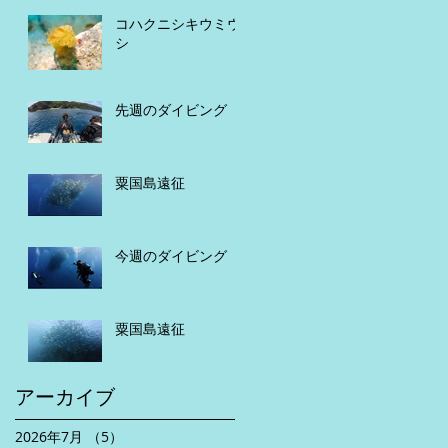
コハクニシキウミウ
シ
先週のダイビング
粟国島遠征
今週のダイビング
粟国島遠征
アーカイブ
2026年7月
（5）
5件の記事