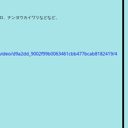
ロ、ナンヨウカイワリなどなど。
om/video/d9a2dd_9002f99b0063461cbb477bcab8182419/4