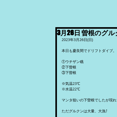
3月26日 曽根のグ
2023年3月26日(日)
本日も慶良間でドリフトダイブ。
①ウチザン礁
②下曽根
③下曽根
※気温23℃
※水温22℃
マンタ狙いの下曽根でしたが現れ
ただグルクンは大量、大漁⤴︎