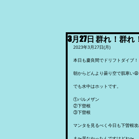
3月27日 群れ！群
2023年3月27日(月)
本日も慶良間でドリフトダイブ！
朝からどんより曇り空で肌寒い😩
でも水中はホットです。
①パルメザン
②下曽根
③下曽根
マンタを見るべく今日も下曽根攻め
ま〜居なかったんですけどね〜。