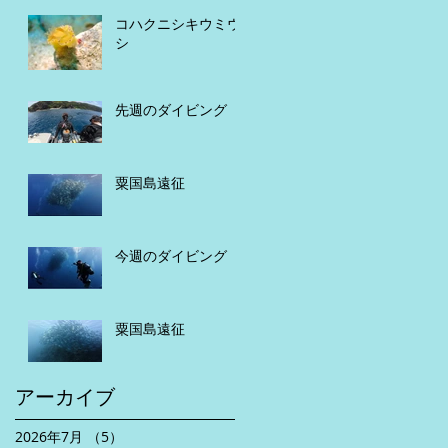
コハクニシキウミウ
シ
先週のダイビング
粟国島遠征
今週のダイビング
粟国島遠征
アーカイブ
2026年7月
（5）
5件の記事