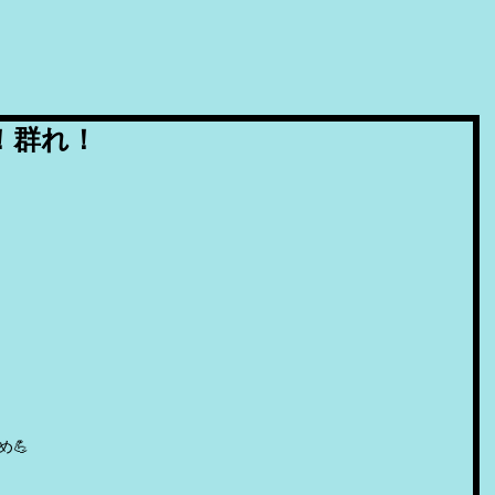
れ！群れ！
💪