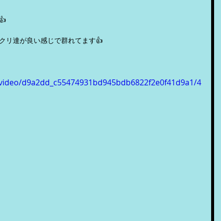

クリ達が良い感じで群れてます👍
om/video/d9a2dd_c55474931bd945bdb6822f2e0f41d9a1/4