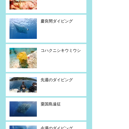
慶良間ダイビング
コハクニシキウミウシ
先週のダイビング
粟国島遠征
今週のダイビング