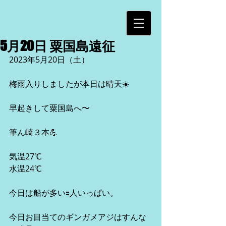
5月20日 粟国島遠征
2023年5月20日（土）
梅雨入りしましたが本日は晴天☀️
早起きして粟国島へ〜
筆ん崎３本💪
気温27℃
水温24℃
今日は船が多い🟰人いっぱい。
今日お目当てのギンガメアジはすんな