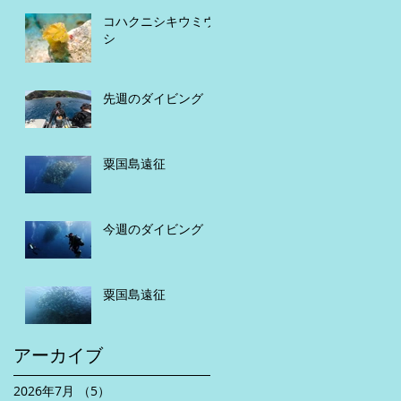
コハクニシキウミウ
シ
先週のダイビング
粟国島遠征
今週のダイビング
粟国島遠征
アーカイブ
2026年7月
（5）
5件の記事