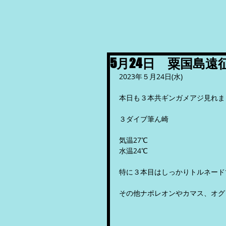
5月24日 粟国島遠
2023年５月24日(水)
本日も３本共ギンガメアジ見れま
３ダイブ筆ん崎
気温27℃
水温24℃
特に３本目はしっかりトルネード
その他ナポレオンやカマス、オグ