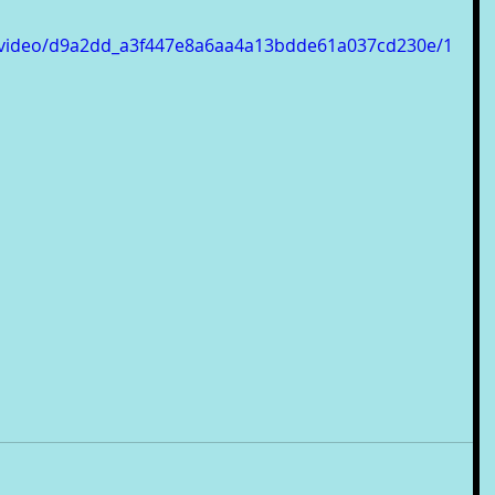
om/video/d9a2dd_a3f447e8a6aa4a13bdde61a037cd230e/1