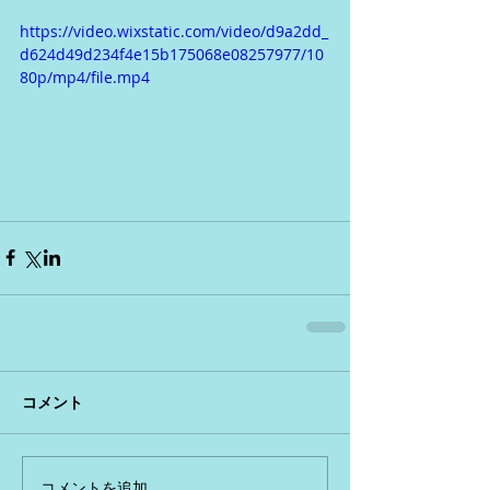
https://video.wixstatic.com/video/d9a2dd_
d624d49d234f4e15b175068e08257977/10
80p/mp4/file.mp4
コメント
コメントを追加…