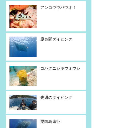
アンコウウバウオ！
慶良間ダイビング
コハクニシキウミウシ
先週のダイビング
粟国島遠征